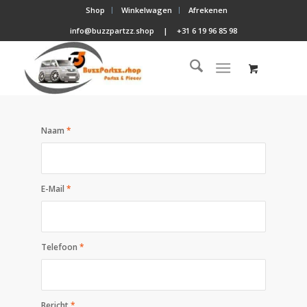
Shop
Winkelwagen
Afrekenen
info@buzzpartzz.shop
|
+31 6 19 96 85 98
Naam
*
E-Mail
*
Telefoon
*
Bericht
*