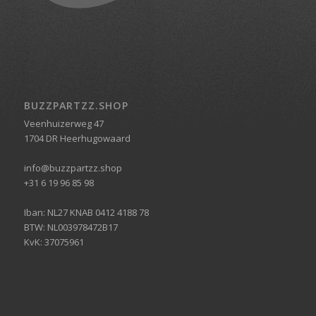
BUZZPARTZZ.SHOP
Veenhuizerweg 47
1704 DR Heerhugowaard
info@buzzpartzz.shop
+31 6 19 96 85 98
Iban: NL27 KNAB 0412 4188 78
BTW: NL003978472B17
KvK: 37075961