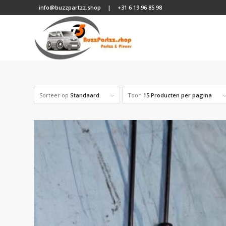
info@buzzpartzz.shop
|
+31 6 19 96 85 98
Sorteer op
Standaard
Toon
15 Producten per pagina