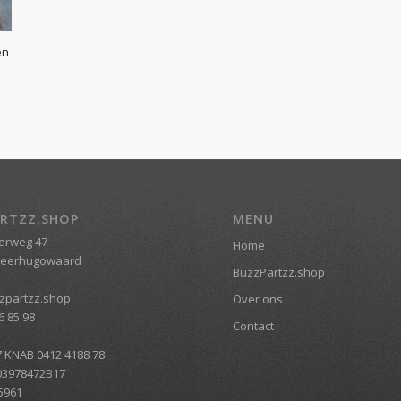
en
RTZZ.SHOP
MENU
erweg 47
Home
Heerhugowaard
BuzzPartzz.shop
zpartzz.shop
Over ons
6 85 98
Contact
7 KNAB 0412 4188 78
03978472B17
5961