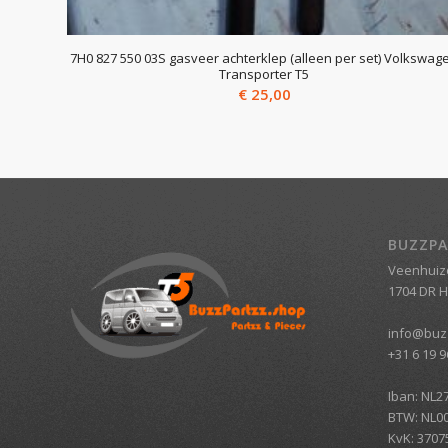
7H0 827 550 03S gasveer achterklep (alleen per set) Volkswag
Transporter T5
€
25,00
BUZZPA
Veenhuiz
1704 DR 
info@buz
+31 6 19 9
Iban: NL2
BTW: NL0
KvK: 3707