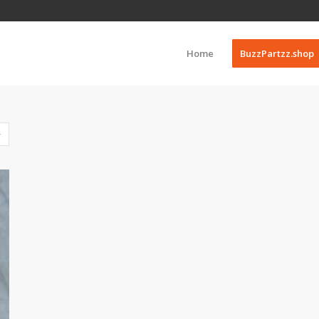
Home
BuzzPartzz.shop