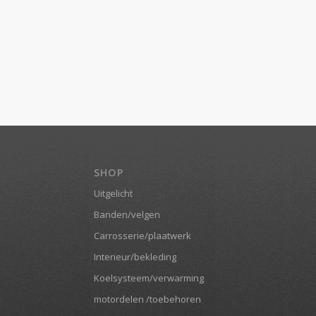
SHOP
Uitgelicht
Banden/velgen
Carrosserie/plaatwerk
Interieur/bekleding
Koelsysteem/verwarming
motordelen /toebehoren