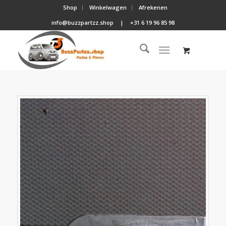
Shop
Winkelwagen
Afrekenen
info@buzzpartzz.shop
|
+31 6 19 96 85 98