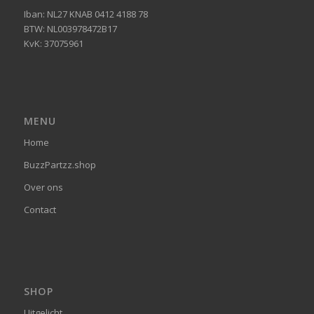
Iban: NL27 KNAB 0412 4188 78
BTW: NL003978472B17
KvK: 37075961
MENU
Home
BuzzPartzz.shop
Over ons
Contact
SHOP
Uitgelicht