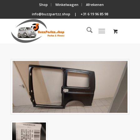
Shop
Winkelwagen
Afrekenen
info@buzzpartzz.shop
|
+31 6 19 96 85 98