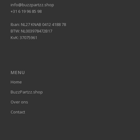
info@buzzpartzz.shop
+31 6 19 96 85 98
Iban: NL27 KNAB 0412 4188 78
BTW: NL003978472B17
KvK: 37075961
MENU
Home
BuzzPartzz.shop
Over ons
Contact