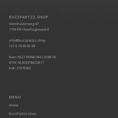
BUZZPARTZZ.SHOP
Veenhuizerweg 47
1704 DR Heerhugowaard
info@buzzpartzz.shop
+31 6 19 96 85 98
Iban: NL27 KNAB 0412 4188 78
BTW: NL003978472B17
KvK: 37075961
MENU
Home
BuzzPartzz.shop