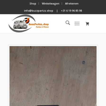
Shop
Winkelwagen
Afrekenen
info@buzzpartzz.shop
|
+31 6 19 96 85 98