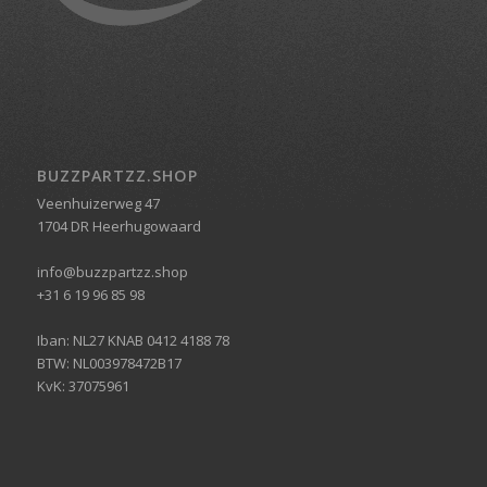
BUZZPARTZZ.SHOP
Veenhuizerweg 47
1704 DR Heerhugowaard
info@buzzpartzz.shop
+31 6 19 96 85 98
Iban: NL27 KNAB 0412 4188 78
BTW: NL003978472B17
KvK: 37075961