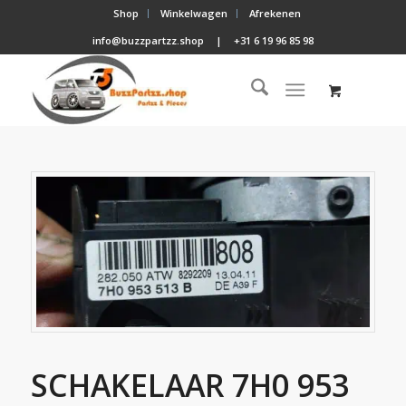
Shop
Winkelwagen
Afrekenen
info@buzzpartzz.shop
|
+31 6 19 96 85 98
SCHAKELAAR 7H0 953