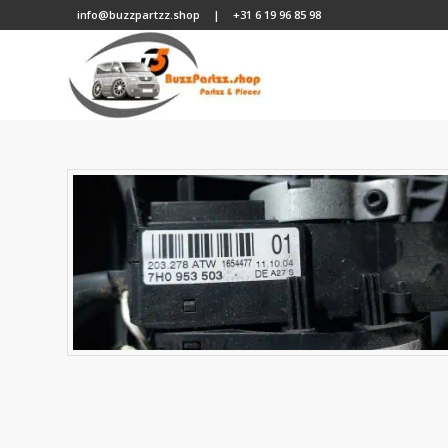
info@buzzpartzz.shop
|
+31 6 19 96 85 98