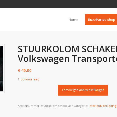
Home
BuzzPartzz.shop
STUURKOLOM SCHAKEL
Volkswagen Transport
€
45,00
1 op voorraad
Toevoegen aan winkelwagen
Artikelnummer:
stuurkolom schakelaar
Categorie:
Interieur/bekleding