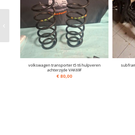
motorblok AXC 1,9 TDI
… OUDE MOTOR
RETOUR ZOALS DEZE
WORDT GELEVERD !...
volkswagen transporter t5 t6 hulpveren
subfram
achterzijde VAK69F
€
80,00