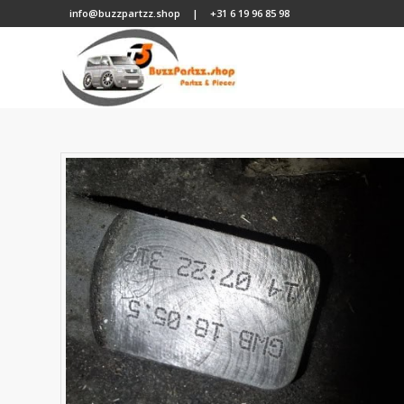
info@buzzpartzz.shop
|
+31 6 19 96 85 98