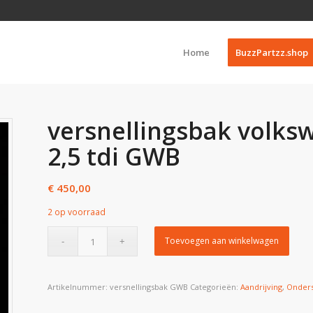
Home
BuzzPartzz.shop
versnellingsbak volks
2,5 tdi GWB
€
450,00
2 op voorraad
Toevoegen aan winkelwagen
Artikelnummer:
versnellingsbak GWB
Categorieën:
Aandrijving
,
Onders