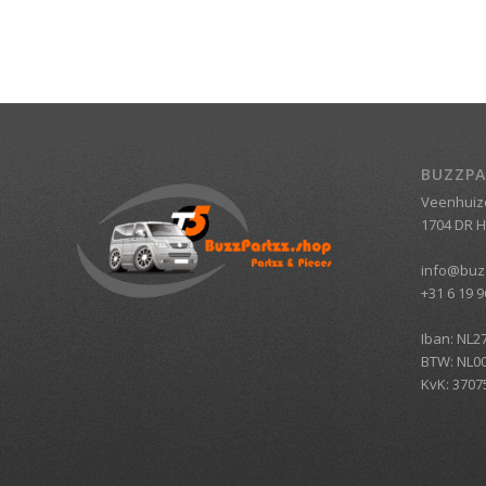
BUZZPA
Veenhuiz
1704 DR 
info@buz
+31 6 19 9
Iban: NL2
BTW: NL0
KvK: 3707