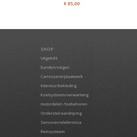
€
85,00
SHOP
Uitgelicht
Banden/velgen
Carrosserie/plaatwerk
Interieur/bekleding
Koelsysteem/verwarming
motordelen /toebehoren
Onderstel/aandrijving
Sensoren/elektronica
Remsysteem