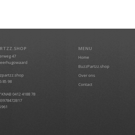
RTZZ.SHOP
MENU
erweg 47
Home
Heerhugowaard
BuzzPartzz.shop
zpartzz.shop
Over ons
6 85 98
Contact
7 KNAB 0412 4188 78
03978472B17
5961