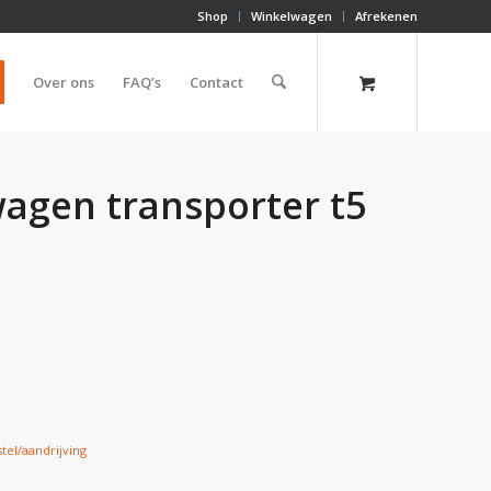
Shop
Winkelwagen
Afrekenen
Over ons
FAQ’s
Contact
wagen transporter t5
tel/aandrijving