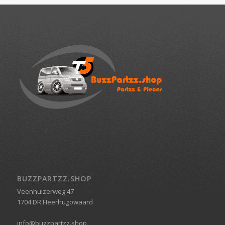
BUZZPARTZZ.SHOP
Veenhuizerweg 47
1704 DR Heerhugowaard
info@buzzpartzz.shop