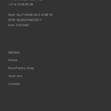
+31 6 19 96 85 98
Iban: NL27 KNAB 0412 4188 78
BTW: NL003978472B17
KvK: 37075961
MENU
Home
BuzzPartzz.shop
Over ons
Contact