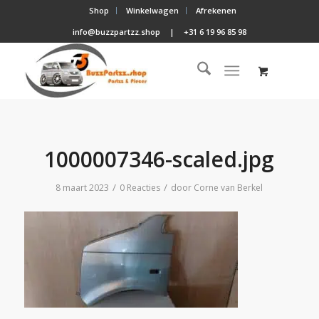
Shop
Winkelwagen
Afrekenen
info@buzzpartzz.shop
|
+31 6 19 96 85 98
1000007346-scaled.jpg
/
/
8 maart 2023
0 Reacties
door
Corne van Berkel