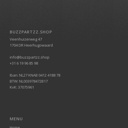
BUZZPARTZZ.SHOP
Veenhuizerweg 47
1704 DR Heerhugowaard
info@buzzpartzz.shop
+31 6 19 96 85 98
Iban: NL27 KNAB 0412 4188 78
BTW: NL003978472B17
KvK: 37075961
MENU
Home