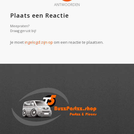
ANTWOORDEN
Plaats een Reactie
Meepraten?
Draag gerust bij!
Je moet
ingelogd zijn op
om een reactie te plaatsen.