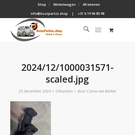
Shop
Winkelwagen
Afrekenen
info@buzzpartzz.shop
|
+31 6 19 96 85 98
2024/12/1000031571-
scaled.jpg
/
/
23 december 2024
0 Reacties
door
Corne van Berkel