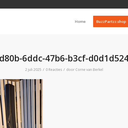
Home
BuzzPartzz.shop
d80b-6ddc-47b6-b3cf-d0d1d52
/
/
2 juli 2025
0 Reacties
door
Corne van Berkel