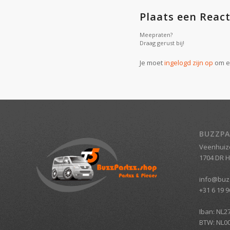
Plaats een React
Meepraten?
Draag gerust bij!
Je moet
ingelogd zijn op
om ee
BUZZPA
Veenhuiz
1704 DR 
info@buz
+31 6 19 9
Iban: NL2
BTW: NL0