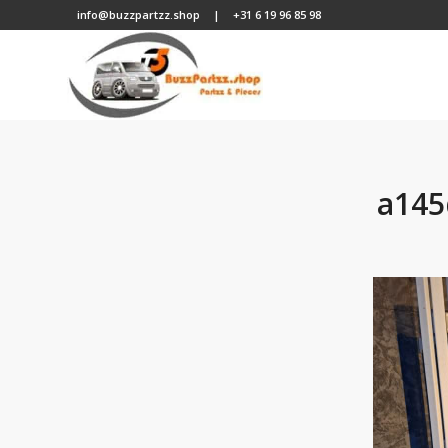
info@buzzpartzz.shop
|
+31 6 19 96 85 98
a145