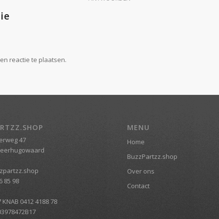
ie
n reactie te plaatsen.
RTZZ.SHOP
MENU
erweg 47
Home
Heerhugowaard
BuzzPartzz.shop
zpartzz.shop
Over ons
6 85 98
Contact
7 KNAB 0412 4188 78
03978472B17