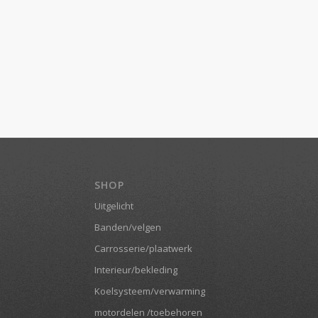
SHOP
Uitgelicht
Banden/velgen
Carrosserie/plaatwerk
Interieur/bekleding
Koelsysteem/verwarming
motordelen /toebehoren