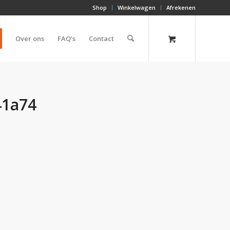
Shop
Winkelwagen
Afrekenen
Over ons
FAQ’s
Contact
41a74