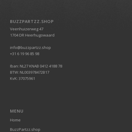
BUZZPARTZZ.SHOP
Veenhuizerweg 47
1704 DR Heerhugowaard
info@buzzpartzz.shop
+31 6 19 96 85 98
Iban: NL27 KNAB 0412 4188 78
BTW: NL003978472B17
KvK: 37075961
MENU
Home
BuzzPartzz.shop