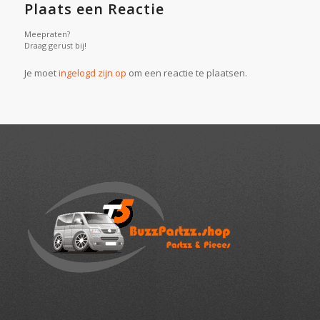
Plaats een Reactie
Meepraten?
Draag gerust bij!
Je moet
ingelogd zijn op
om een reactie te plaatsen.