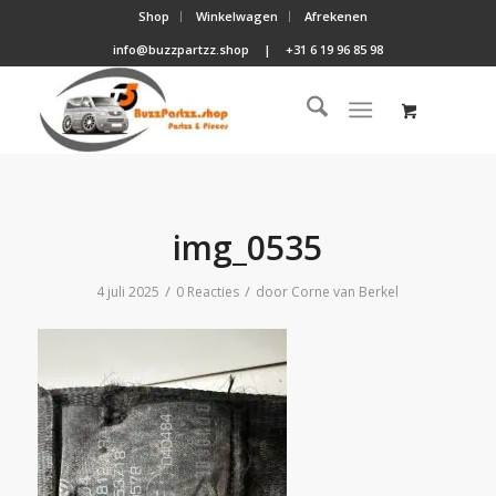
Shop
Winkelwagen
Afrekenen
info@buzzpartzz.shop
|
+31 6 19 96 85 98
img_0535
/
/
4 juli 2025
0 Reacties
door
Corne van Berkel