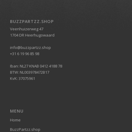
BUZZPARTZZ.SHOP
Veenhuizerweg 47
1704 DR Heerhugowaard
info@buzzpartzz.shop
+31 6 19 96 85 98
Iban: NL27 KNAB 0412 4188 78
BTW: NL003978472B17
KvK: 37075961
MENU
Home
BuzzPartzz.shop