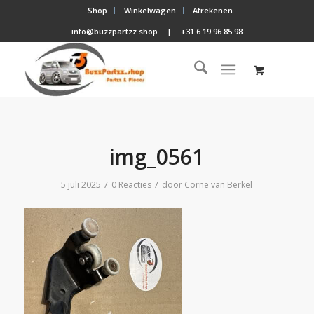
Shop
Winkelwagen
Afrekenen
info@buzzpartzz.shop
|
+31 6 19 96 85 98
img_0561
/
/
5 juli 2025
0 Reacties
door
Corne van Berkel