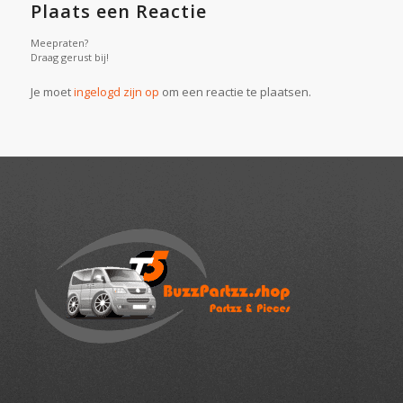
Plaats een Reactie
Meepraten?
Draag gerust bij!
Je moet
ingelogd zijn op
om een reactie te plaatsen.