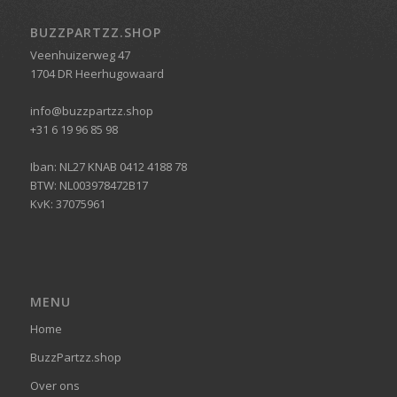
BUZZPARTZZ.SHOP
Veenhuizerweg 47
1704 DR Heerhugowaard
info@buzzpartzz.shop
+31 6 19 96 85 98
Iban: NL27 KNAB 0412 4188 78
BTW: NL003978472B17
KvK: 37075961
MENU
Home
BuzzPartzz.shop
Over ons