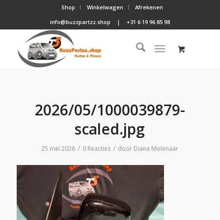
Shop
Winkelwagen
Afrekenen
info@buzzpartzz.shop
|
+31 6 19 96 85 98
2026/05/1000039879-
scaled.jpg
/
/
25 mei 2026
0 Reacties
door
Diana Molenaar