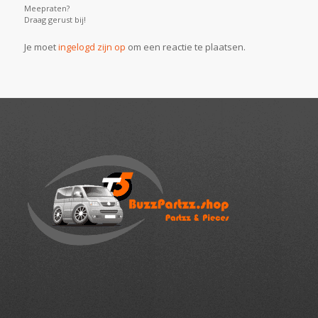
Meepraten?
Draag gerust bij!
Je moet
ingelogd zijn op
om een reactie te plaatsen.