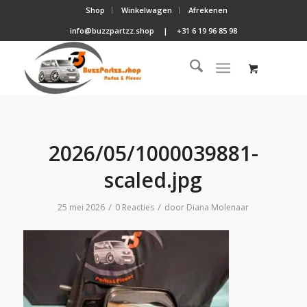
Shop
Winkelwagen
Afrekenen
info@buzzpartzz.shop
|
+31 6 19 96 85 98
2026/05/1000039881-
scaled.jpg
/
/
25 mei 2026
0 Reacties
door
Diana Molenaar