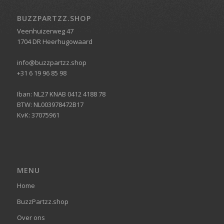
BUZZPARTZZ.SHOP
Veenhuizerweg 47
1704 DR Heerhugowaard
info@buzzpartzz.shop
+31 6 19 96 85 98
Iban: NL27 KNAB 0412 4188 78
BTW: NL003978472B17
KvK: 37075961
MENU
Home
BuzzPartzz.shop
Over ons