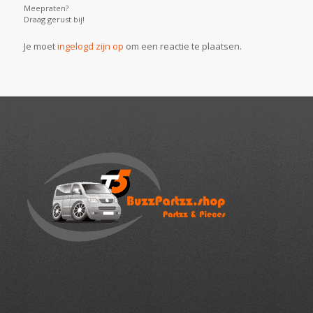
Meepraten?
Draag gerust bij!
Je moet
ingelogd zijn op
om een reactie te plaatsen.