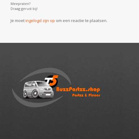
Meepraten?
Draag gerust bij!
Je moet
ingelogd zijn op
om een reactie te plaatsen.