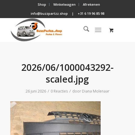
Shop
Winkelwagen
Afrekenen
info@buzzpartzz.shop
|
+31 6 19 96 85 98
2026/06/1000043292-
scaled.jpg
/
/
26 juni 2026
0 Reacties
door
Diana Molenaar