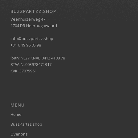
BUZZPARTZZ.SHOP
Veenhuizerweg 47
1704 DR Heerhugowaard
info@buzzpartzz.shop
+31 6 19 96 85 98
Iban: NL27 KNAB 0412 4188 78
BTW: NL003978472B17
KvK: 37075961
MENU
Home
BuzzPartzz.shop
Over ons