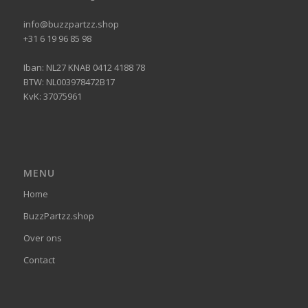
info@buzzpartzz.shop
+31 6 19 96 85 98
Iban: NL27 KNAB 0412 4188 78
BTW: NL003978472B17
KvK: 37075961
MENU
Home
BuzzPartzz.shop
Over ons
Contact