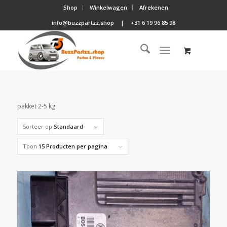
Shop
Winkelwagen
Afrekenen
info@buzzpartzz.shop
|
+31 6 19 96 85 98
pakket 2-5 kg
Sorteer op
Standaard
Toon
15 Producten per pagina