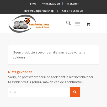
Shop
Winkelwagen
Afrekenen
info@buzzpartzz.shop
|
+31 6 19 96 85 98
Geen producten gevonden die aan je zoekcriteria
voldoen.
Niets gevonden
Sorry, de post waarnaar u opzoek bent is niet beschikbaar.
Misschien wilt u gebruik maken van de zoekfunctie?