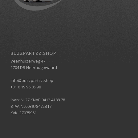
BUZZPARTZZ.SHOP
Veenhuizerweg 47
1704 DR Heerhugowaard
info@buzzpartzz.shop
+31 6 19 96 85 98
Iban: NL27 KNAB 0412 4188 78
BTW: NL003978472B17
KvK: 37075961