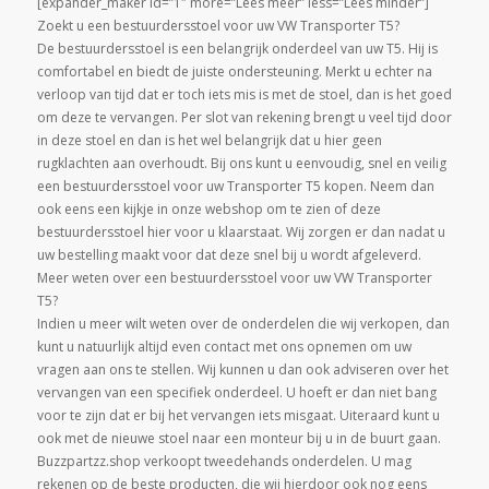
[expander_maker id=”1″ more=”Lees meer” less=”Lees minder”]
Zoekt u een bestuurdersstoel voor uw VW Transporter T5?
De bestuurdersstoel is een belangrijk onderdeel van uw T5. Hij is
comfortabel en biedt de juiste ondersteuning. Merkt u echter na
verloop van tijd dat er toch iets mis is met de stoel, dan is het goed
om deze te vervangen. Per slot van rekening brengt u veel tijd door
in deze stoel en dan is het wel belangrijk dat u hier geen
rugklachten aan overhoudt. Bij ons kunt u eenvoudig, snel en veilig
een bestuurdersstoel voor uw Transporter T5 kopen. Neem dan
ook eens een kijkje in onze webshop om te zien of deze
bestuurdersstoel hier voor u klaarstaat. Wij zorgen er dan nadat u
uw bestelling maakt voor dat deze snel bij u wordt afgeleverd.
Meer weten over een bestuurdersstoel voor uw VW Transporter
T5?
Indien u meer wilt weten over de onderdelen die wij verkopen, dan
kunt u natuurlijk altijd even contact met ons opnemen om uw
vragen aan ons te stellen. Wij kunnen u dan ook adviseren over het
vervangen van een specifiek onderdeel. U hoeft er dan niet bang
voor te zijn dat er bij het vervangen iets misgaat. Uiteraard kunt u
ook met de nieuwe stoel naar een monteur bij u in de buurt gaan.
Buzzpartzz.shop verkoopt tweedehands onderdelen. U mag
rekenen op de beste producten, die wij hierdoor ook nog eens