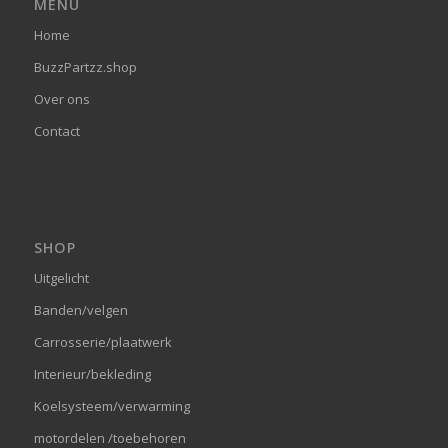
MENU
Home
BuzzPartzz.shop
Over ons
Contact
SHOP
Uitgelicht
Banden/velgen
Carrosserie/plaatwerk
Interieur/bekleding
Koelsysteem/verwarming
motordelen /toebehoren