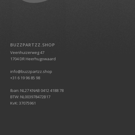
BUZZPARTZZ.SHOP
Veenhuizerweg 47
1704 DR Heerhugowaard
info@buzzpartzz.shop
+31 6 19 96 85 98
Iban: NL27 KNAB 0412 4188 78
BTW: NL003978472B17
KvK: 37075961