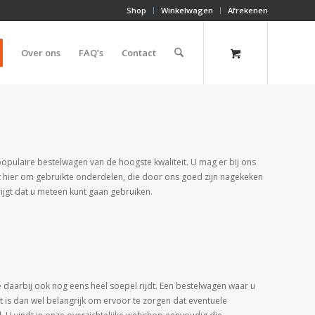
Shop
Winkelwagen
Afrekenen
Over ons
FAQ’s
Contact
opulaire bestelwagen van de hoogste kwaliteit. U mag er bij ons
t hier om gebruikte onderdelen, die door ons goed zijn nagekeken
ijgt dat u meteen kunt gaan gebruiken.
 daarbij ook nog eens heel soepel rijdt. Een bestelwagen waar u
t is dan wel belangrijk om ervoor te zorgen dat eventuele