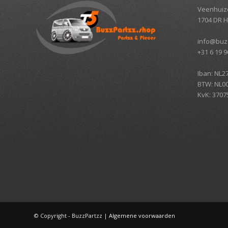
Veenhuiz
1704 DR 
info@buz
+31 6 19 9
Iban: NL2
BTW: NL0
KvK: 3707
© Copyright - BuzzPartzz |
Algemene voorwaarden