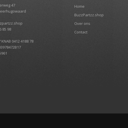
erweg 47
Home
Heerhugowaard
BuzzPartzz.shop
zpartzz.shop
Over ons
6 85 98
Contact
7 KNAB 0412 4188 78
03978472B17
5961