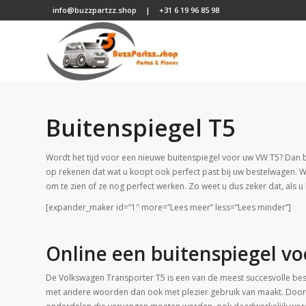
info@buzzpartzz.shop
|
+31 6 19 96 85 98
Buitenspiegel T5
Wordt het tijd voor een nieuwe buitenspiegel voor uw VW T5? Dan b
op rekenen dat wat u koopt ook perfect past bij uw bestelwagen. 
om te zien of ze nog perfect werken. Zo weet u dus zeker dat, als 
[expander_maker id=”1″ more=”Lees meer” less=”Lees minder”]
Online een buitenspiegel v
De Volkswagen Transporter T5 is een van de meest succesvolle best
met andere woorden dan ook met plezier gebruik van maakt. Doordat 