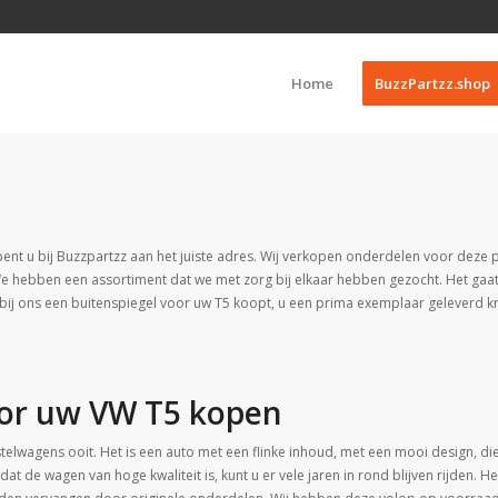
Home
BuzzPartzz.shop
ent u bij Buzzpartzz aan het juiste adres. Wij verkopen onderdelen voor deze p
We hebben een assortiment dat we met zorg bij elkaar hebben gezocht. Het gaa
u bij ons een buitenspiegel voor uw T5 koopt, u een prima exemplaar geleverd kr
oor uw VW T5 kopen
elwagens ooit. Het is een auto met een flinke inhoud, met een mooi design, die
de wagen van hoge kwaliteit is, kunt u er vele jaren in rond blijven rijden. He