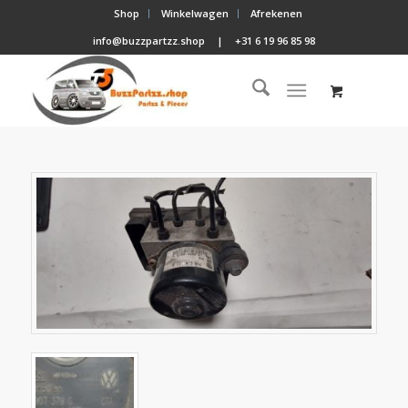
Shop
Winkelwagen
Afrekenen
info@buzzpartzz.shop
|
+31 6 19 96 85 98