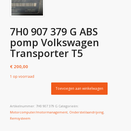
7H0 907 379 G ABS
pomp Volkswagen
Transporter T5
€
200,00
1 op voorraad
Toevoegen aan winkelwagen
Artikelnummer:
7H0 907 379 G
Categorieën:
Motorcomputer/motormanagement
,
Onderstel/aandrijving
,
Remsysteem