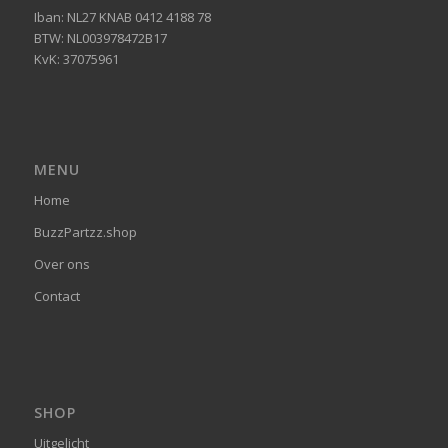
Iban: NL27 KNAB 0412 4188 78
BTW: NL003978472B17
KvK: 37075961
MENU
Home
BuzzPartzz.shop
Over ons
Contact
SHOP
Uitgelicht