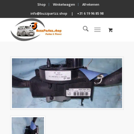
Shop
Winkelwagen
Afrekenen
info@buzzpartzz.shop
|
+31 6 19 96 85 98