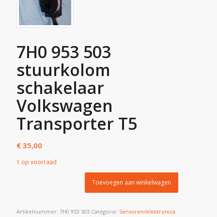
7H0 953 503
stuurkolom
schakelaar
Volkswagen
Transporter T5
€
35,00
1 op voorraad
Toevoegen aan winkelwagen
Artikelnummer:
7H0 953 503
Categorie:
Sensoren/elektronica