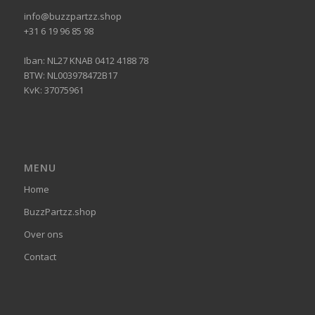
info@buzzpartzz.shop
+31 6 19 96 85 98
Iban: NL27 KNAB 0412 4188 78
BTW: NL003978472B17
KvK: 37075961
MENU
Home
BuzzPartzz.shop
Over ons
Contact