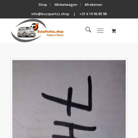
Shop
Winkelwagen
Afrekenen
info@buzzpartzz.shop
|
+31 6 19 96 85 98