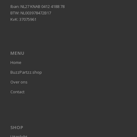
Iban: NL27 KNAB 0412 4188 78
BTW: NL003978472B17
KvK: 37075961
MENU
Home
BuzzPartzz.shop
Over ons
Contact
SHOP
Uitgelicht