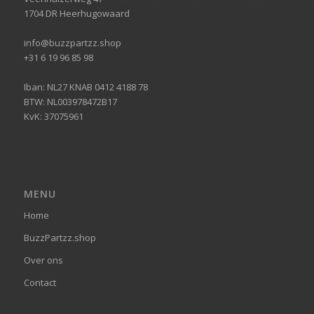
1704 DR Heerhugowaard
info@buzzpartzz.shop
+31 6 19 96 85 98
Iban: NL27 KNAB 0412 4188 78
BTW: NL003978472B17
KvK: 37075961
MENU
Home
BuzzPartzz.shop
Over ons
Contact