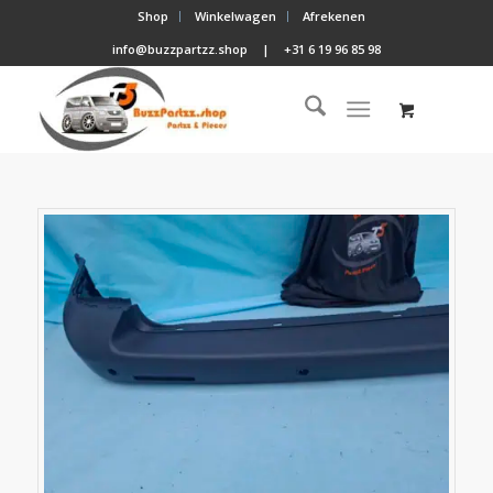
Shop
Winkelwagen
Afrekenen
info@buzzpartzz.shop
|
+31 6 19 96 85 98