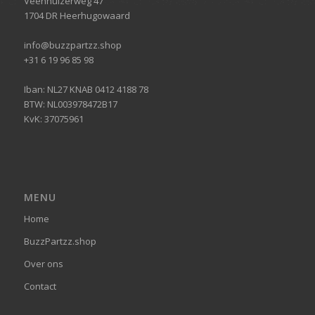
Veenhuizerweg 47
1704 DR Heerhugowaard
info@buzzpartzz.shop
+31 6 19 96 85 98
Iban: NL27 KNAB 0412 4188 78
BTW: NL003978472B17
KvK: 37075961
MENU
Home
BuzzPartzz.shop
Over ons
Contact