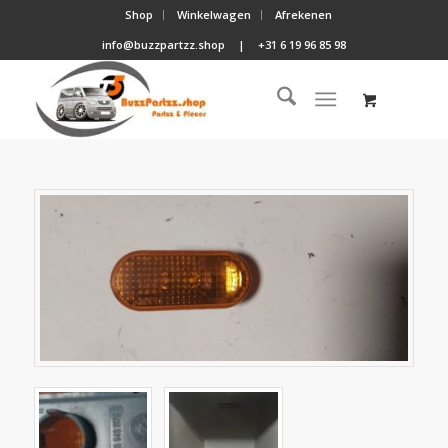
Shop
Winkelwagen
Afrekenen
info@buzzpartzz.shop
|
+31 6 19 96 85 98