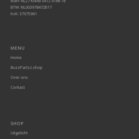
Iban: NL27 KNAB 0412 4188 78
BTW: NL003978472B17
KvK: 37075961
MENU
Home
BuzzPartzz.shop
Over ons
Contact
SHOP
Uitgelicht