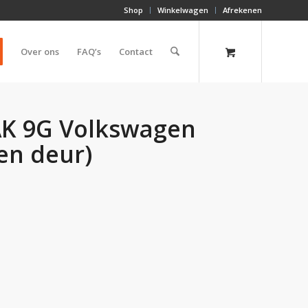
Shop
Winkelwagen
Afrekenen
Over ons
FAQ’s
Contact
AK 9G Volkswagen
en deur)