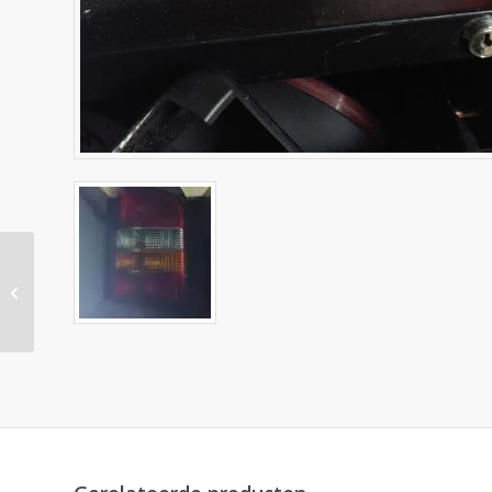
DEURSCHARNIER
boven Volkswagen
Transporter T5