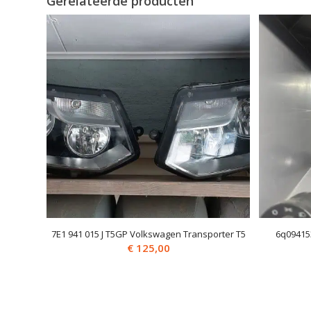
Gerelateerde producten
7E1 941 015 J T5GP Volkswagen Transporter T5
6q09415
€
125,00