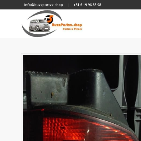
info@buzzpartzz.shop
|
+31 6 19 96 85 98