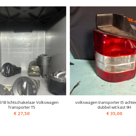
31B lichtschakelaar Volkswagen
volkswagen transporter t5 achterl
Transporter T5
dubbel wit kast 9H
€
27,50
€
35,00