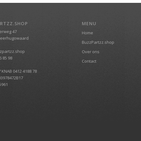
RTZZ.SHOP
MENU
erweg 47
Home
Heerhugowaard
BuzzPartzz.shop
zpartzz.shop
Over ons
6 85 98
Contact
7 KNAB 0412 4188 78
03978472B17
5961