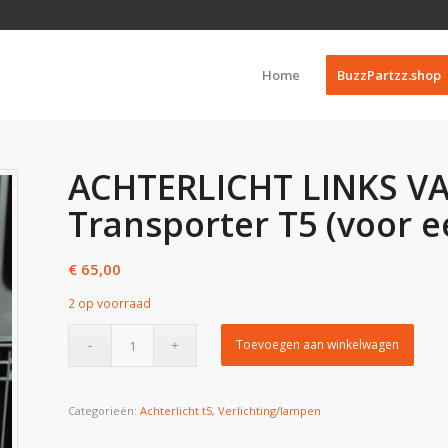
Home
BuzzPartzz.shop
ACHTERLICHT LINKS V
Transporter T5 (voor e
€
65,00
2 op voorraad
Toevoegen aan winkelwagen
Categorieën:
Achterlicht t5
,
Verlichting/lampen