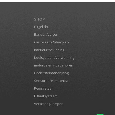
SHOP
Uitgelicht
Banden/velgen
Carrosserie/plaatwerk
Interieur/bekleding
Koelsysteem/verwarming
motordelen /toebehoren
Onderstel/aandrijving
Sensoren/elektronica
Remsysteem
Uitlaatsysteem
Verlichting/lampen