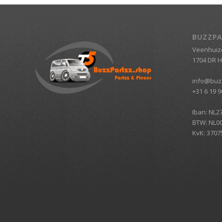
BUZZPA
Veenhuiz
1704 DR 
info@buz
+31 6 19 9
Iban: NL2
BTW: NL0
KvK: 3707