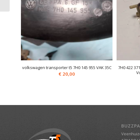
VOLKSWAGEN
TRANSPORTER T5 VAK
58B
volkswagen transporter t5 7H0 145 955 VAK 35C
7H0 422 371
V
€
20,00
BUZZPA
Veenhuiz