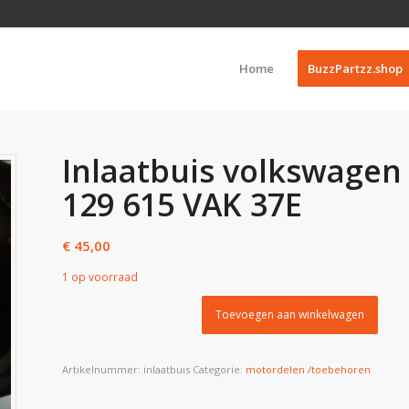
Home
BuzzPartzz.shop
Inlaatbuis volkswagen 
129 615 VAK 37E
€
45,00
1 op voorraad
Toevoegen aan winkelwagen
Artikelnummer:
inlaatbuis
Categorie:
motordelen /toebehoren