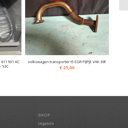
 611 931 AC
volkswagen transporter t5 EGR PIJPJE VAK 39F
– 53C
€
25,00
SHOP
Uitgelicht