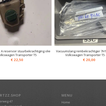
 A reservoir stuurbekrachtiging olie
Vacuumslang rembekrachtiger 7H1
olkswagen Transporter T5
Volkswagen Transporter T5 
€
22,50
€
20,00
RTZZ.SHOP
MENU
erweg 47
Home