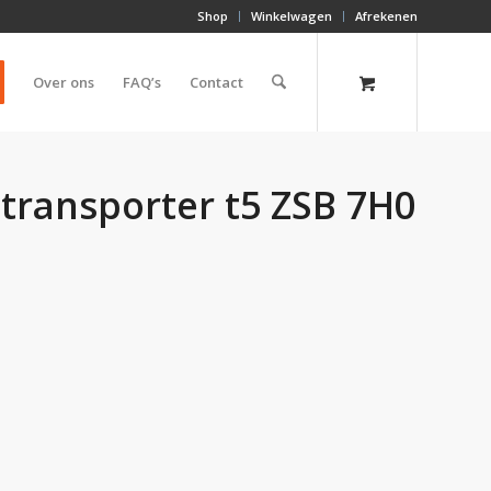
Shop
Winkelwagen
Afrekenen
Over ons
FAQ’s
Contact
transporter t5 ZSB 7H0