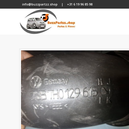
info@buzzpartzz.shop
|
+31 6 19 96 85 98