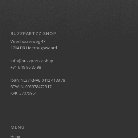
BUZZPARTZZ.SHOP
Veenhuizerweg 47
1704 DR Heerhugowaard
info@buzzpartzz.shop
+31 6 19 96 85 98
Iban: NL27 KNAB 0412 4188 78
BTW: NL003978472B17
KvK: 37075961
MENU
Home