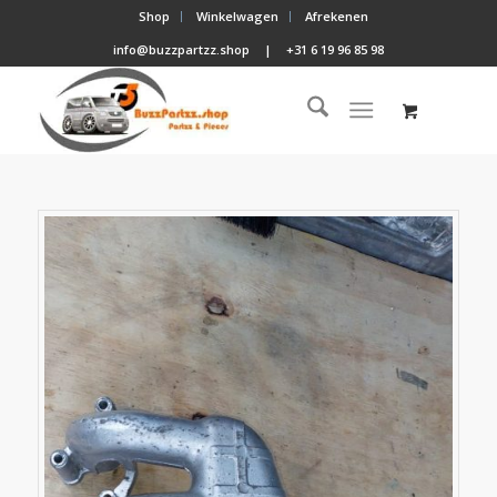
Shop
Winkelwagen
Afrekenen
info@buzzpartzz.shop
|
+31 6 19 96 85 98