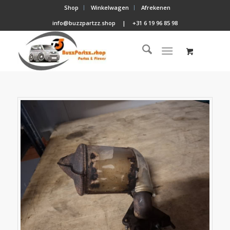
Shop
Winkelwagen
Afrekenen
info@buzzpartzz.shop
|
+31 6 19 96 85 98