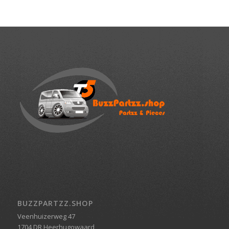
BUZZPARTZZ.SHOP
Veenhuizerweg 47
1704 DR Heerhugowaard