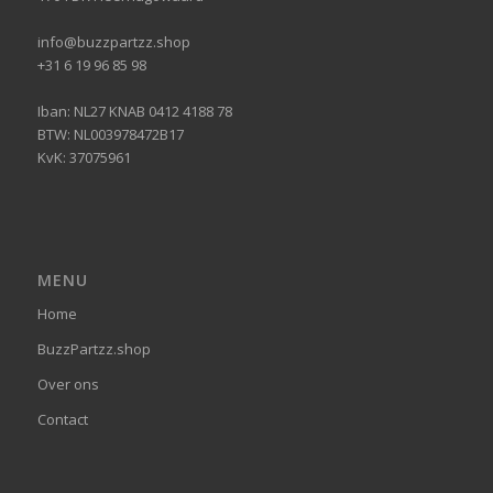
info@buzzpartzz.shop
+31 6 19 96 85 98
Iban: NL27 KNAB 0412 4188 78
BTW: NL003978472B17
KvK: 37075961
MENU
Home
BuzzPartzz.shop
Over ons
Contact