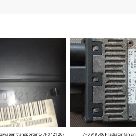
kswagen transporter t5 7H0 121 207
7H0 919 506 F radiator fan un