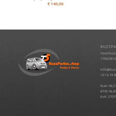
€
140,00
BUZZPA
Veenhuiz
1704 DR 
info@buz
+31 6 19 9
Iban: NL2
BTW: NL0
KvK: 3707