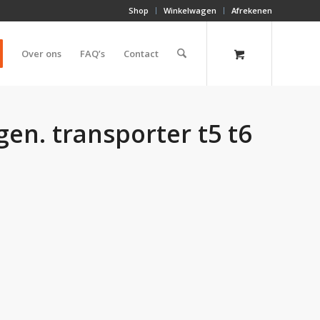
Shop
Winkelwagen
Afrekenen
Over ons
FAQ’s
Contact
n. transporter t5 t6