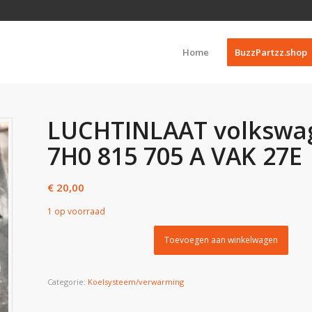
Home
BuzzPartzz.shop
LUCHTINLAAT volkswage
7H0 815 705 A VAK 27E
€
20,00
1 op voorraad
Toevoegen aan winkelwagen
Categorie:
Koelsysteem/verwarming