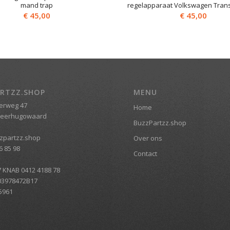
mand trap
regelapparaat Volkswagen Trans
€
45,00
€
45,00
RTZZ.SHOP
MENU
erweg 47
Home
Heerhugowaard
BuzzPartzz.shop
zpartzz.shop
Over ons
6 85 98
Contact
7 KNAB 0412 4188 78
03978472B17
5961