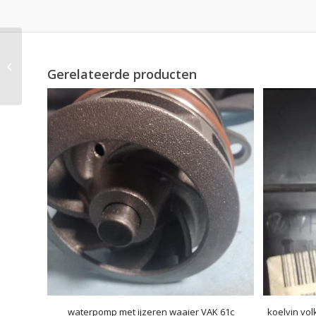
LUCHTINLAAT.links
VOLKSWAGEN
Gerelateerde producten
TRANSPORTER T5 T6.
7H0 815...
waterpomp met ijzeren waaier VAK 61c
koelvin vol