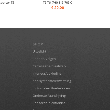
porter T5
T5 T6. 7H0 815 705 C
€
20,00
SHOP
Uitgelicht
Banden/velgen
Carrosserie/plaatwerk
Interieur/bekleding
Koelsysteem/verwarming
motordelen /toebehoren
Onderstel/aandrijving
Sensoren/elektronica