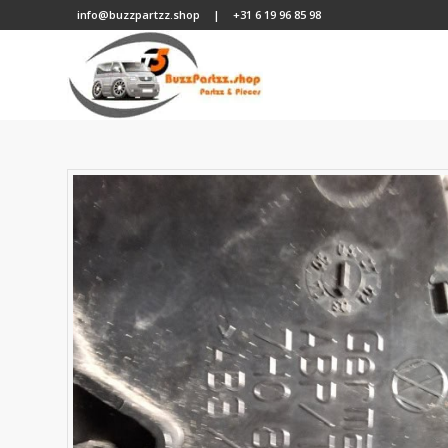
info@buzzpartzz.shop
|
+31 6 19 96 85 98