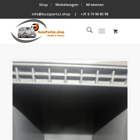
Shop
Winkelwagen
Afrekenen
info@buzzpartzz.shop
|
+31 6 19 96 85 98