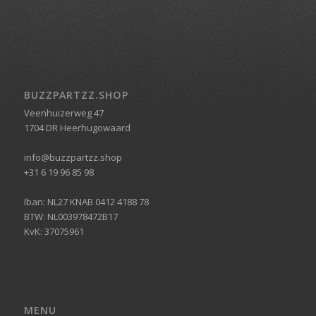
BUZZPARTZZ.SHOP
Veenhuizerweg 47
1704 DR Heerhugowaard
info@buzzpartzz.shop
+31 6 19 96 85 98
Iban: NL27 KNAB 0412 4188 78
BTW: NL003978472B17
KvK: 37075961
MENU