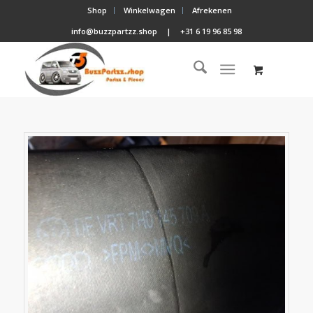
Shop
Winkelwagen
Afrekenen
info@buzzpartzz.shop
|
+31 6 19 96 85 98