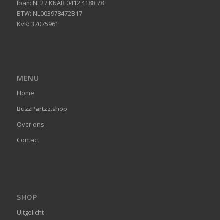
Iban: NL27 KNAB 0412 4188 78
BTW: NL003978472B17
KvK: 37075961
MENU
Home
BuzzPartzz.shop
Over ons
Contact
SHOP
Uitgelicht