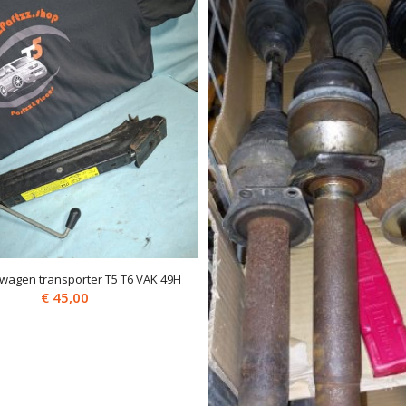
swagen transporter T5 T6 VAK 49H
€
45,00