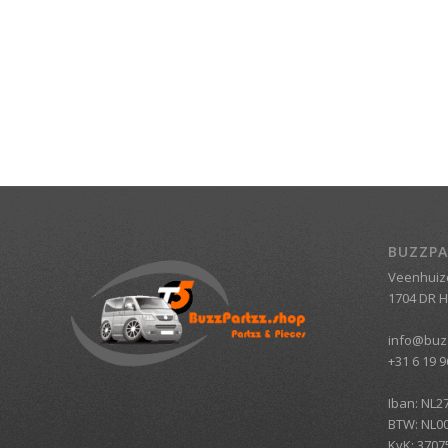
BUZZPA
Veenhuiz
1704 DR 
info@buz
+31 6 19 9
Iban: NL2
BTW: NL0
KvK: 3707