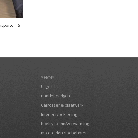
nsporter T5
SHOP
Uitgelicht
Banden/velgen
Carrosserie/plaatwerk
Interieur/bekleding
Koelsysteem/verwarming
motordelen /toebehoren