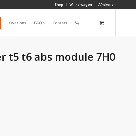
Shop
Winkelwagen
Afrekenen
Over ons
FAQ’s
Contact
r t5 t6 abs module 7H0