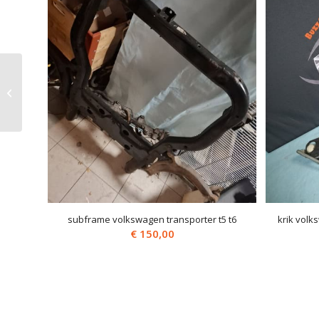
volkswagen
transporter t5 t6
schuifdeurcontact 7H0
907 438 VAK 25D
subframe volkswagen transporter t5 t6
krik volk
€
150,00