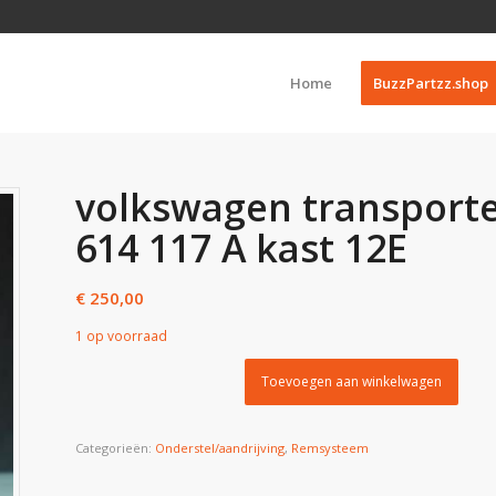
Home
BuzzPartzz.shop
volkswagen transporte
614 117 A kast 12E
€
250,00
1 op voorraad
Toevoegen aan winkelwagen
Categorieën:
Onderstel/aandrijving
,
Remsysteem