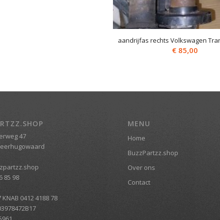
aandrijfas rechts Volkswagen Tra
€
85,00
RTZZ.SHOP
MENU
erweg 47
Home
Heerhugowaard
BuzzPartzz.shop
zpartzz.shop
Over ons
6 85 98
Contact
7 KNAB 0412 4188 78
03978472B17
5961