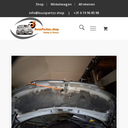
Shop
Winkelwagen
Afrekenen
info@buzzpartzz.shop
|
+31 6 19 96 85 98