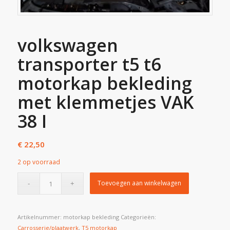
volkswagen
transporter t5 t6
motorkap bekleding
met klemmetjes VAK
38 I
€
22,50
2 op voorraad
Toevoegen aan winkelwagen
Artikelnummer:
motorkap bekleding
Categorieën:
Carrosserie/plaatwerk
,
T5 motorkap