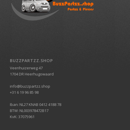
BUZZPARTZZ.SHOP
Veenhuizerweg 47
1704 DR Heerhugowaard
info@buzzpartzz.shop
+31 6 19 96 85 98
Iban: NL27 KNAB 0412 4188 78
BTW: NL003978472B17
KvK: 37075961