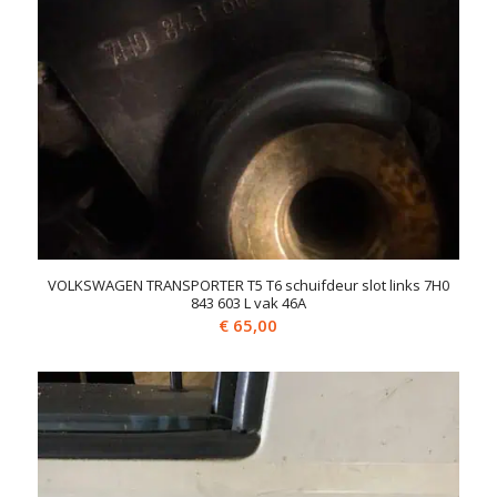
VOLKSWAGEN TRANSPORTER T5 T6 schuifdeur slot links 7H0
843 603 L vak 46A
€
65,00