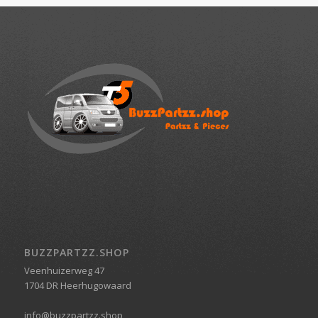
BUZZPARTZZ.SHOP
Veenhuizerweg 47
1704 DR Heerhugowaard
info@buzzpartzz.shop