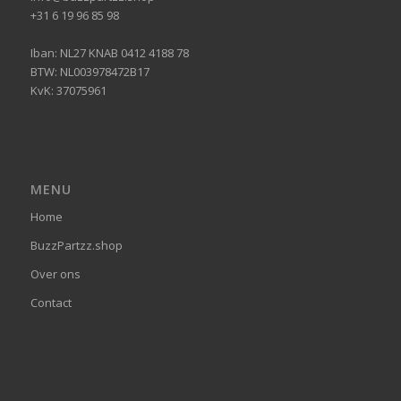
+31 6 19 96 85 98
Iban: NL27 KNAB 0412 4188 78
BTW: NL003978472B17
KvK: 37075961
MENU
Home
BuzzPartzz.shop
Over ons
Contact