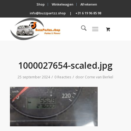
Shop
Winkelwagen
Afrekenen
info@buzzpartzz.shop
|
+31 6 19 96 85 98
1000027654-scaled.jpg
/
/
25 september 2024
0 Reacties
door
Corne van Berkel