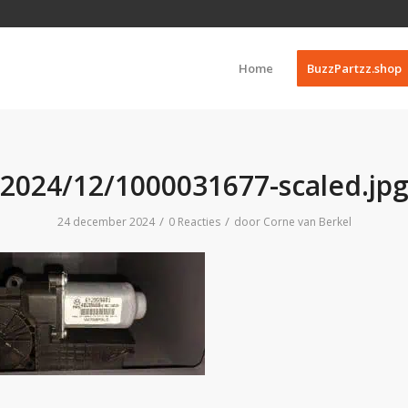
Home
BuzzPartzz.shop
2024/12/1000031677-scaled.jp
/
/
24 december 2024
0 Reacties
door
Corne van Berkel