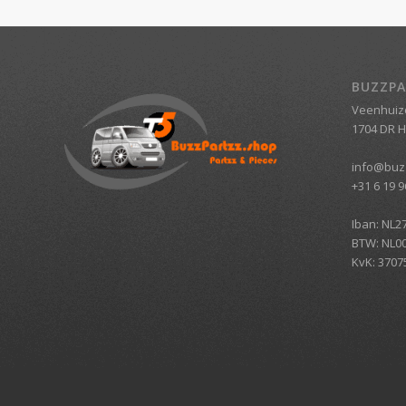
BUZZPA
Veenhuiz
1704 DR 
info@buz
+31 6 19 9
Iban: NL2
BTW: NL0
KvK: 3707