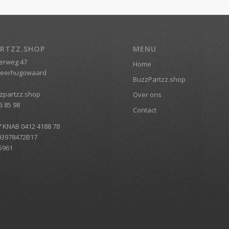
RTZZ.SHOP
MENU
erweg 47
Home
Heerhugowaard
BuzzPartzz.shop
zpartzz.shop
Over ons
6 85 98
Contact
7 KNAB 0412 4188 78
03978472B17
5961