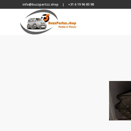
info@buzzpartzz.shop
|
+31 6 19 96 85 98