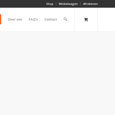
Shop
Winkelwagen
Afrekenen
Over ons
FAQ’s
Contact
g