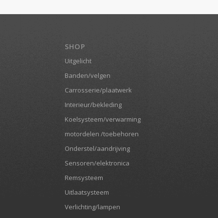
SHOP
Uitgelicht
Banden/velgen
Carrosserie/plaatwerk
Interieur/bekleding
Koelsysteem/verwarming
motordelen /toebehoren
Onderstel/aandrijving
Sensoren/elektronica
Remsysteem
Uitlaatsysteem
Verlichting/lampen