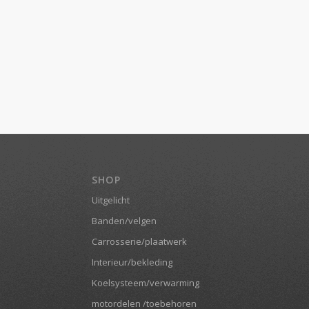
SHOP
Uitgelicht
Banden/velgen
Carrosserie/plaatwerk
Interieur/bekleding
Koelsysteem/verwarming
motordelen /toebehoren