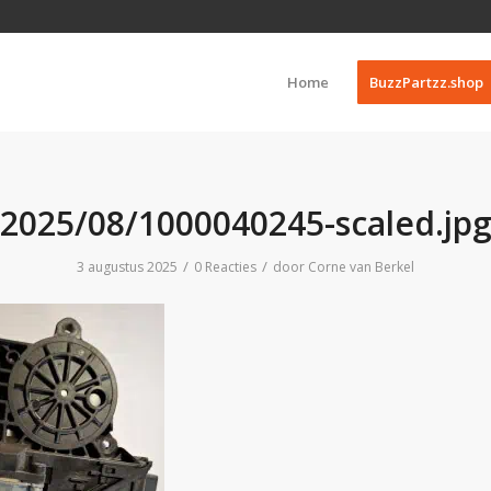
Home
BuzzPartzz.shop
2025/08/1000040245-scaled.jp
/
/
3 augustus 2025
0 Reacties
door
Corne van Berkel