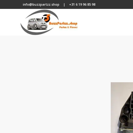
info@buzzpartzz.shop
|
+31 6 19 96 85 98