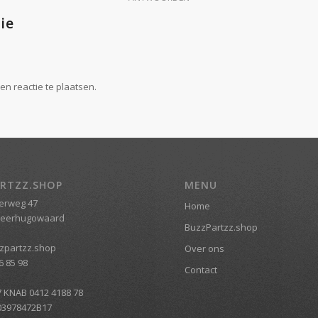
ie
n reactie te plaatsen.
RTZZ.SHOP
MENU
erweg 47
Home
Heerhugowaard
BuzzPartzz.shop
zpartzz.shop
Over ons
6 85 98
Contact
7 KNAB 0412 4188 78
03978472B17