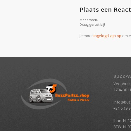
Plaats een React
Meepraten?
Draag gerust bij!
Je moet
ingelogd zijn op
om ee
BUZZPA
Veenhuiz
1704 DR 
info@buz
+31 6 19 9
Iban: NL2
BTW: NL0