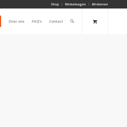
Shop
Winkelwagen
Afrekenen
Over ons
FAQ’s
Contact
g