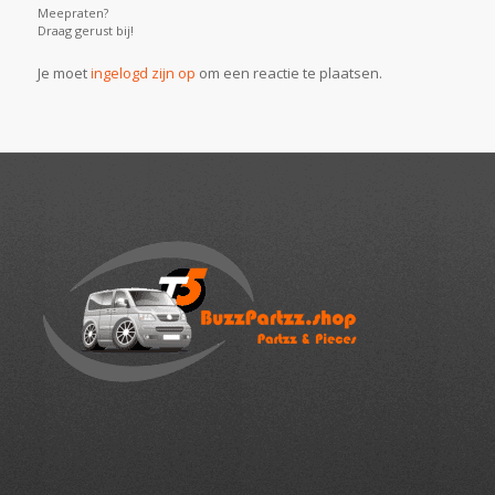
Meepraten?
Draag gerust bij!
Je moet
ingelogd zijn op
om een reactie te plaatsen.