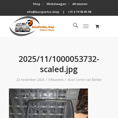
Shop
Winkelwagen
Afrekenen
info@buzzpartzz.shop
|
+31 6 19 96 85 98
2025/11/1000053732-
scaled.jpg
/
/
22 november 2025
0 Reacties
door
Corne van Berkel