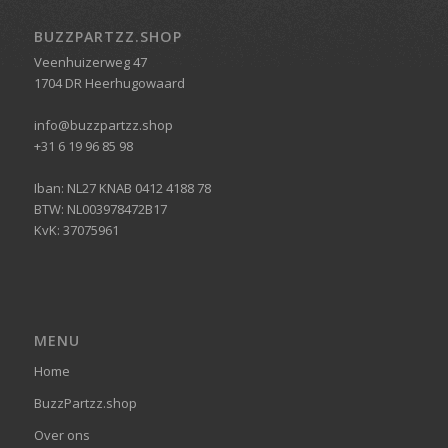
BUZZPARTZZ.SHOP
Veenhuizerweg 47
1704 DR Heerhugowaard
info@buzzpartzz.shop
+31 6 19 96 85 98
Iban: NL27 KNAB 0412 4188 78
BTW: NL003978472B17
KvK: 37075961
MENU
Home
BuzzPartzz.shop
Over ons