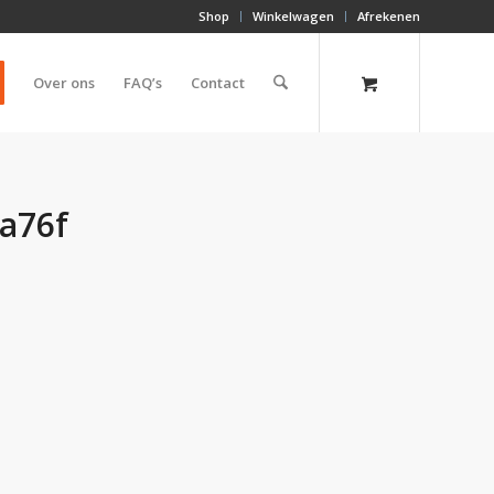
Shop
Winkelwagen
Afrekenen
Over ons
FAQ’s
Contact
a76f