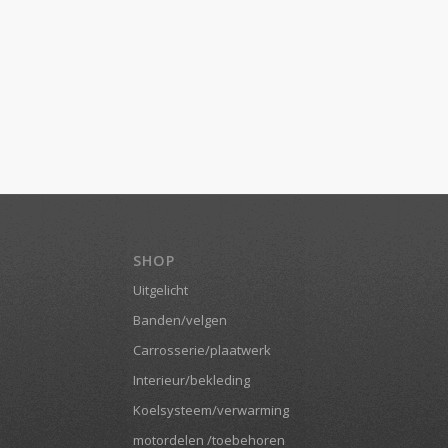
SHOP
Uitgelicht
Banden/velgen
Carrosserie/plaatwerk
Interieur/bekleding
Koelsysteem/verwarming
motordelen /toebehoren