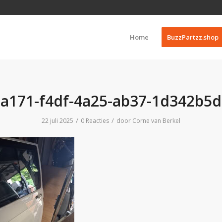
Home
BuzzPartzz.shop
0a171-f4df-4a25-ab37-1d342b5d
/
/
22 juli 2025
0 Reacties
door
Corne van Berkel