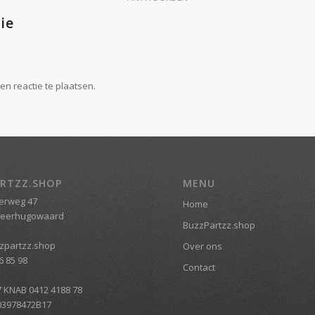
ie
n reactie te plaatsen.
RTZZ.SHOP
MENU
erweg 47
Home
Heerhugowaard
BuzzPartzz.shop
zpartzz.shop
Over ons
6 85 98
Contact
7 KNAB 0412 4188 78
03978472B17