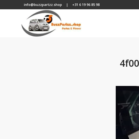
info@buzzpartzz.shop
|
+31 6 19 96 85 98
4f0