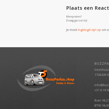
Plaats een React
Meepraten?
Draag gerust bij!
Je moet
ingelogd zijn op
om ee
BUZZPA
Veenhuiz
1704 DR 
info@buz
+31 6 19 9
Iban: NL2
BTW: NL0