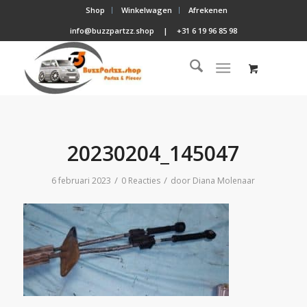
Shop
Winkelwagen
Afrekenen
info@buzzpartzz.shop
|
+31 6 19 96 85 98
20230204_145047
/
/
6 februari 2023
0 Reacties
door
Diana Molenaar