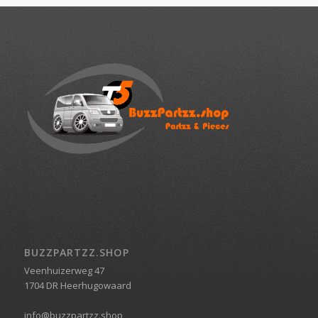
BUZZPARTZZ.SHOP
Veenhuizerweg 47
1704 DR Heerhugowaard
info@buzzpartzz.shop