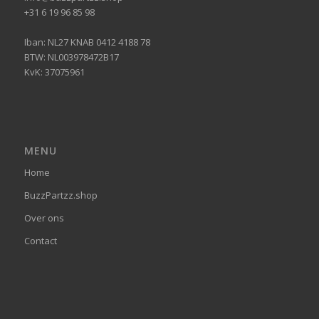
+31 6 19 96 85 98
Iban: NL27 KNAB 0412 4188 78
BTW: NL003978472B17
KvK: 37075961
MENU
Home
BuzzPartzz.shop
Over ons
Contact