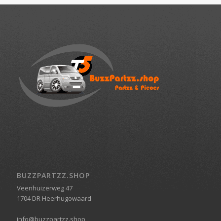
BUZZPARTZZ.SHOP
Veenhuizerweg 47
1704 DR Heerhugowaard
info@buzzpartzz.shop