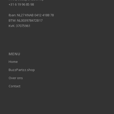
+31 6 19 96 85 98
Iban: NL27 KNAB 0412 4188 78
BTW: NL003978472B17
KvK: 37075961
MENU
Home
BuzzPartzz.shop
Over ons
Contact