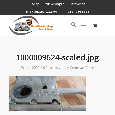
Shop
Winkelwagen
Afrekenen
info@buzzpartzz.shop
|
+31 6 19 96 85 98
1000009624-scaled.jpg
/
/
29 april 2023
0 Reacties
door
Corne van Berkel