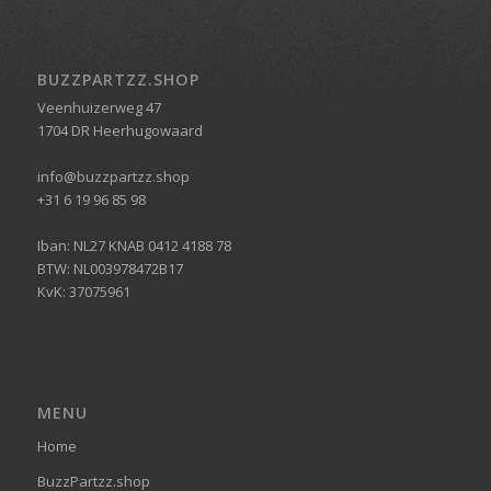
BUZZPARTZZ.SHOP
Veenhuizerweg 47
1704 DR Heerhugowaard
info@buzzpartzz.shop
+31 6 19 96 85 98
Iban: NL27 KNAB 0412 4188 78
BTW: NL003978472B17
KvK: 37075961
MENU
Home
BuzzPartzz.shop