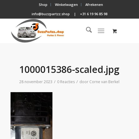
Shop
Winkelwagen
Afrekenen
info@buzzpartzz.shop
|
+31 6 19 96 85 98
1000015386-scaled.jpg
/
/
28 november 2023
0 Reacties
door
Corne van Berkel