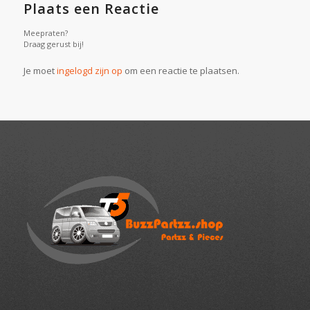
Plaats een Reactie
Meepraten?
Draag gerust bij!
Je moet
ingelogd zijn op
om een reactie te plaatsen.