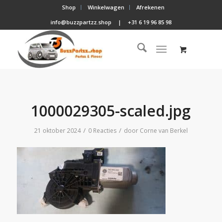
Shop
Winkelwagen
Afrekenen
info@buzzpartzz.shop
|
+31 6 19 96 85 98
1000029305-scaled.jpg
/
/
21 oktober 2024
0 Reacties
door
Corne van Berkel