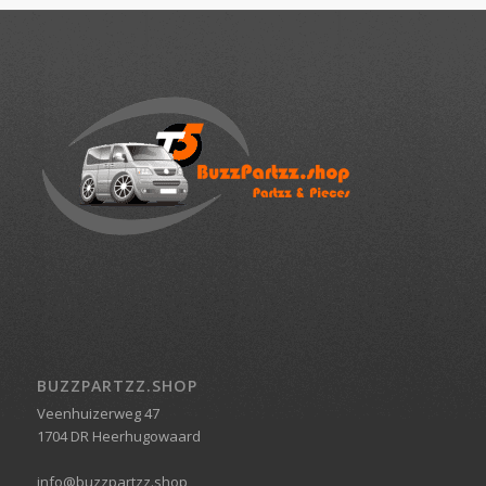
BUZZPARTZZ.SHOP
Veenhuizerweg 47
1704 DR Heerhugowaard
info@buzzpartzz.shop