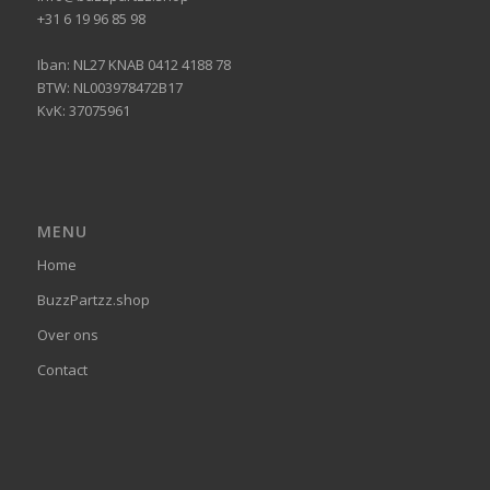
+31 6 19 96 85 98
Iban: NL27 KNAB 0412 4188 78
BTW: NL003978472B17
KvK: 37075961
MENU
Home
BuzzPartzz.shop
Over ons
Contact