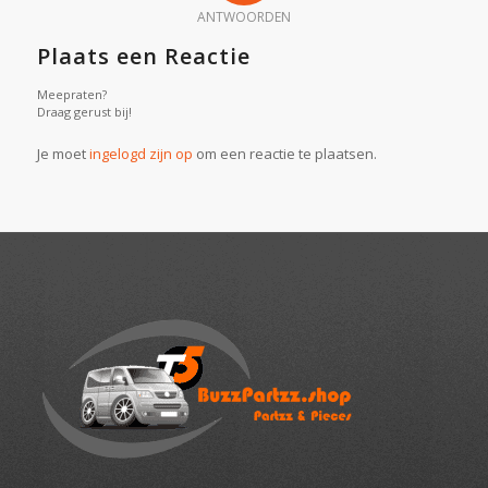
ANTWOORDEN
Plaats een Reactie
Meepraten?
Draag gerust bij!
Je moet
ingelogd zijn op
om een reactie te plaatsen.