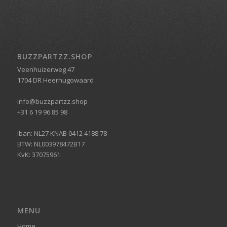
BUZZPARTZZ.SHOP
Veenhuizerweg 47
1704 DR Heerhugowaard
info@buzzpartzz.shop
+31 6 19 96 85 98
Iban: NL27 KNAB 0412 4188 78
BTW: NL003978472B17
KvK: 37075961
MENU
Home