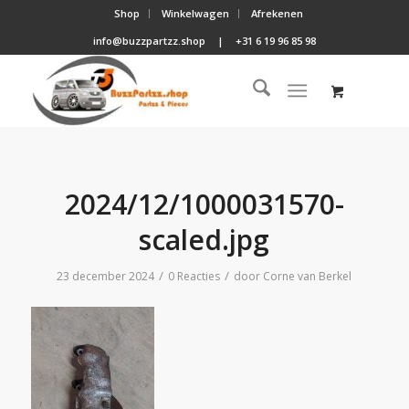
Shop
Winkelwagen
Afrekenen
info@buzzpartzz.shop
|
+31 6 19 96 85 98
2024/12/1000031570-
scaled.jpg
/
/
23 december 2024
0 Reacties
door
Corne van Berkel