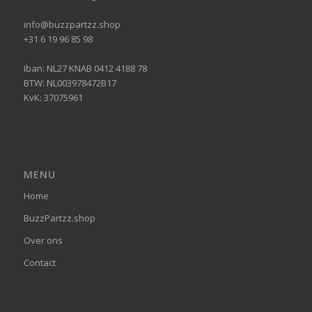
info@buzzpartzz.shop
+31 6 19 96 85 98
Iban: NL27 KNAB 0412 4188 78
BTW: NL003978472B17
KvK: 37075961
MENU
Home
BuzzPartzz.shop
Over ons
Contact