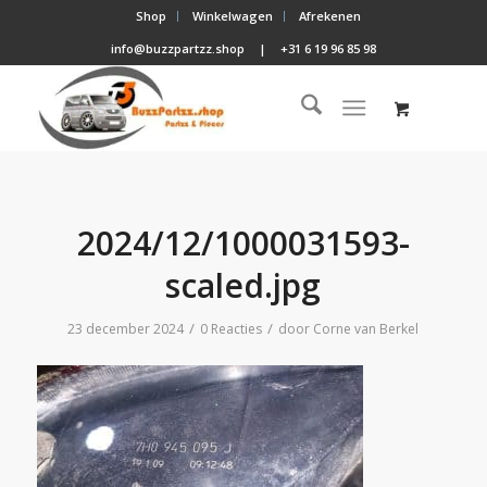
Shop
Winkelwagen
Afrekenen
info@buzzpartzz.shop
|
+31 6 19 96 85 98
2024/12/1000031593-
scaled.jpg
/
/
23 december 2024
0 Reacties
door
Corne van Berkel