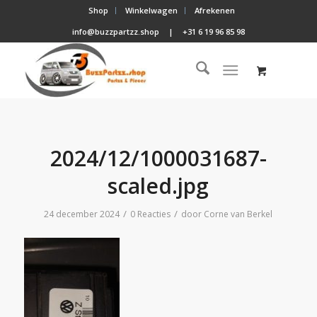
Shop
Winkelwagen
Afrekenen
info@buzzpartzz.shop
|
+31 6 19 96 85 98
2024/12/1000031687-
scaled.jpg
/
/
24 december 2024
0 Reacties
door
Corne van Berkel