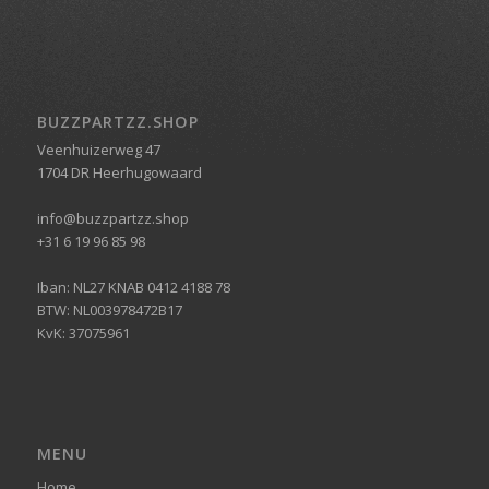
BUZZPARTZZ.SHOP
Veenhuizerweg 47
1704 DR Heerhugowaard
info@buzzpartzz.shop
+31 6 19 96 85 98
Iban: NL27 KNAB 0412 4188 78
BTW: NL003978472B17
KvK: 37075961
MENU
Home