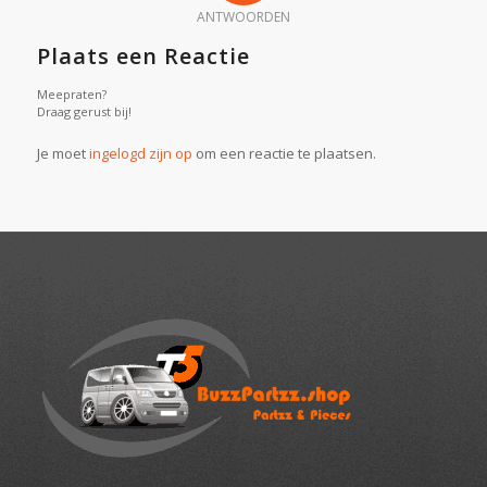
ANTWOORDEN
Plaats een Reactie
Meepraten?
Draag gerust bij!
Je moet
ingelogd zijn op
om een reactie te plaatsen.