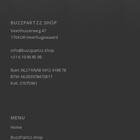
BUZZPARTZZ.SHOP
Veenhuizerweg 47
1704 DR Heerhugowaard
info@buzzpartzz.shop
+31 6 19 96 85 98
Iban: NL27 KNAB 0412 4188 78
BTW: NL003978472B17
KvK: 37075961
MENU
Home
BuzzPartzz.shop