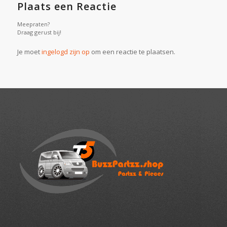
Plaats een Reactie
Meepraten?
Draag gerust bij!
Je moet
ingelogd zijn op
om een reactie te plaatsen.