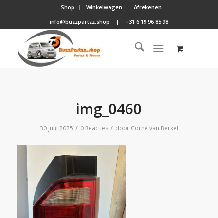
Shop
Winkelwagen
Afrekenen
info@buzzpartzz.shop
|
+31 6 19 96 85 98
img_0460
/
/
30 juni 2025
0 Reacties
door
Corne van Berkel