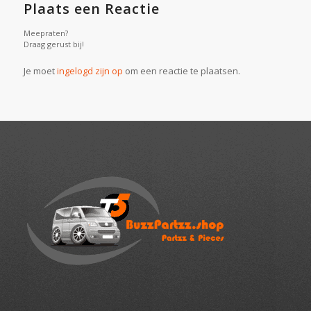
Plaats een Reactie
Meepraten?
Draag gerust bij!
Je moet
ingelogd zijn op
om een reactie te plaatsen.