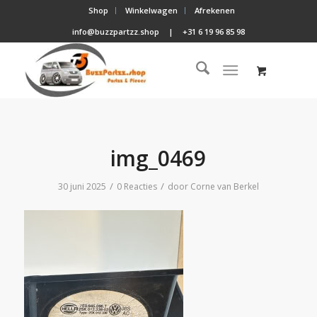
Shop
Winkelwagen
Afrekenen
info@buzzpartzz.shop
|
+31 6 19 96 85 98
img_0469
/
/
30 juni 2025
0 Reacties
door
Corne van Berkel