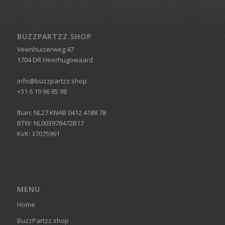
BUZZPARTZZ.SHOP
Veenhuizerweg 47
1704 DR Heerhugowaard
info@buzzpartzz.shop
+31 6 19 96 85 98
Iban: NL27 KNAB 0412 4188 78
BTW: NL003978472B17
KvK: 37075961
MENU
Home
BuzzPartzz.shop