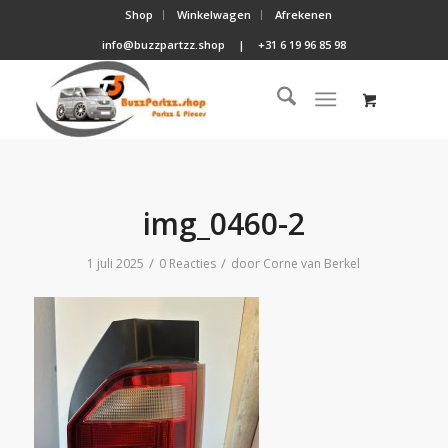
Shop
Winkelwagen
Afrekenen
info@buzzpartzz.shop
|
+31 6 19 96 85 98
img_0460-2
/
/
1 juli 2025
0 Reacties
door
Corne van Berkel