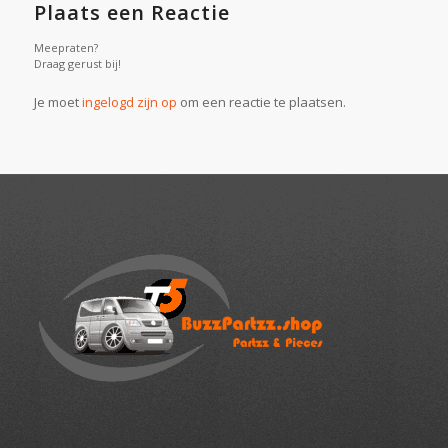
Plaats een Reactie
Meepraten?
Draag gerust bij!
Je moet
ingelogd zijn op
om een reactie te plaatsen.