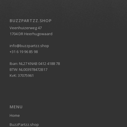
BUZZPARTZZ.SHOP
Veenhuizerweg 47
1704 DR Heerhugowaard
info@buzzpartzz.shop
+31 6 19 96 85 98
Iban: NL27 KNAB 0412 4188 78
BTW: NL003978472B17
KvK: 37075961
MENU
Home
BuzzPartzz.shop